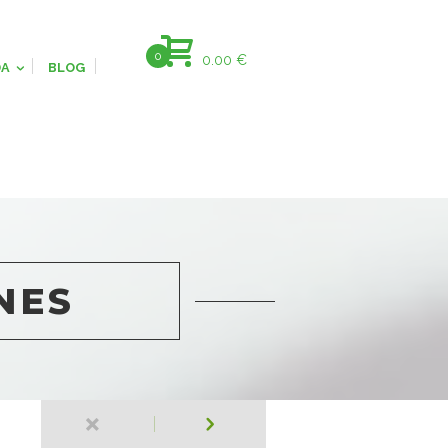
0
0.00
€
DA
BLOG
NES